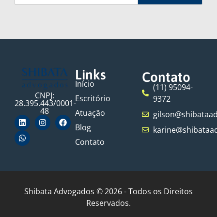
Links
Contato
Início
(11) 95094-
CNPJ:
Escritório
9372
28.395.443/0001-
48
Atuação
gilson@shibataa
Blog
karine@shibataa
Contato
Shibata Advogados © 2026 - Todos os Direitos
Reservados.