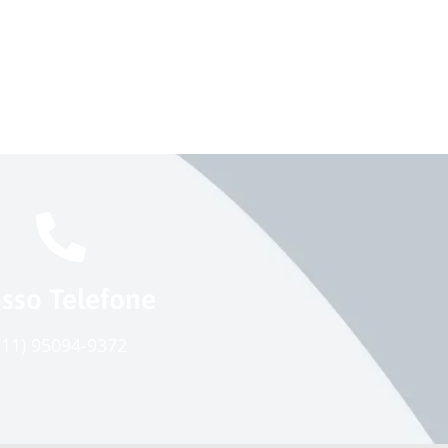
sso Telefone
(11) 95094-9372