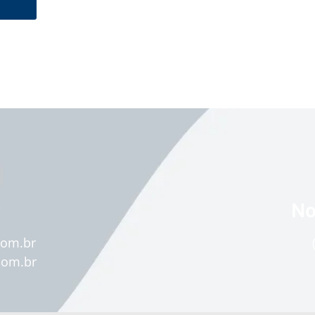
No
com.br
com.br