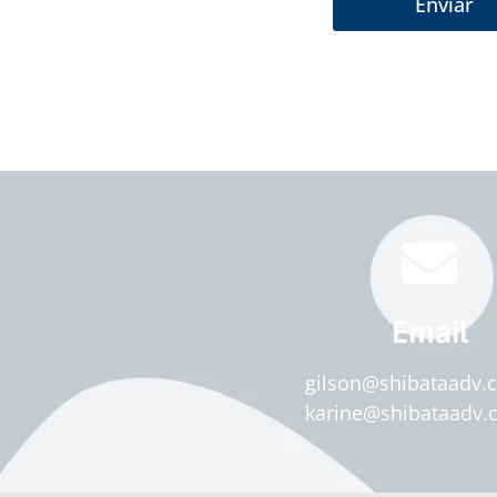
Email
gilson@shibataadv.
karine@shibataadv.