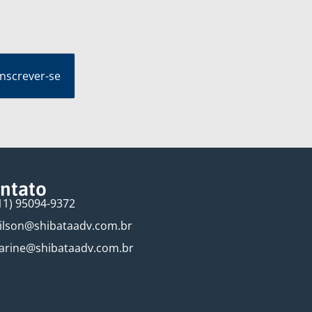
ntato
11) 95094-9372
ilson@shibataadv.com.br
arine@shibataadv.com.br