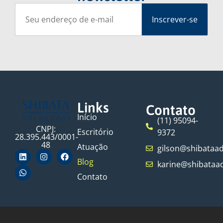
Links
Contato
Início
(11) 95094-
CNPJ:
Escritório
9372
28.395.443/0001-
48
Atuação
gilson@shibataa
Blog
karine@shibataa
Contato