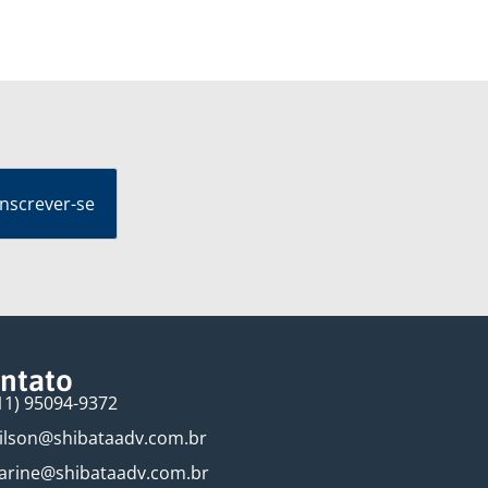
ntato
11) 95094-9372
ilson@shibataadv.com.br
arine@shibataadv.com.br