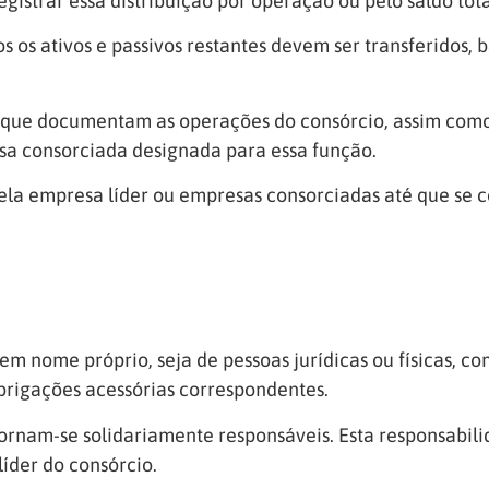
istrar essa distribuição por operação ou pelo saldo tota
os os ativos e passivos restantes devem ser transferidos
ios que documentam as operações do consórcio, assim com
sa consorciada designada para essa função.
la empresa líder ou empresas consorciadas até que se co
m nome próprio, seja de pessoas jurídicas ou físicas, co
obrigações acessórias correspondentes.
ornam-se solidariamente responsáveis. Esta responsabilid
íder do consórcio.